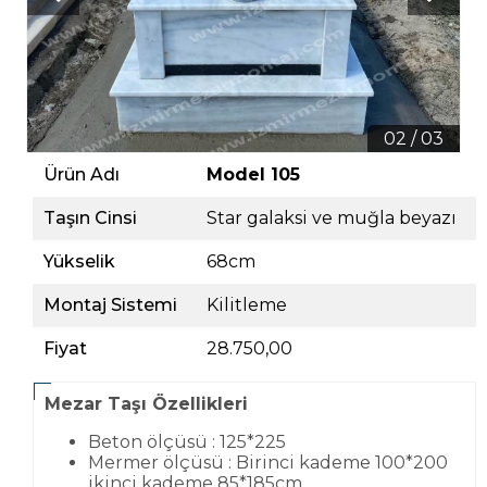
02 / 03
Ürün Adı
Model 105
Taşın Cinsi
Star galaksi ve muğla beyazı
Yükselik
68cm
Montaj Sistemi
Kilitleme
Fiyat
28.750,00
Mezar Taşı Özellikleri
Beton ölçüsü : 125*225
Mermer ölçüsü : Birinci kademe 100*200
ikinci kademe 85*185cm