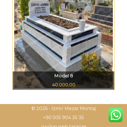
Model 8
40.000,00
© 2026 - İzmir Mezar Montaj
+90 505 904 35 35
invilon web tasarım