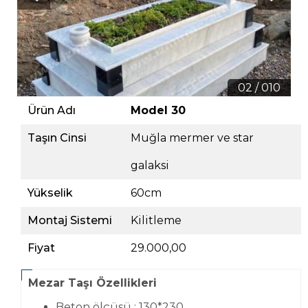
02 / 010
Ürün Adı
Model 30
Taşın Cinsi
Muğla mermer ve star
galaksi
Yükselik
60cm
Montaj Sistemi
Kilitleme
Fiyat
29.000,00
Mezar Taşı Özellikleri
Beton ölçüsü : 130*230